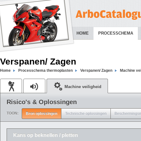
HOME
PROCESSCHEMA
Verspanen/ Zagen
Home
Processchema thermoplasten
Verspanen/ Zagen
Machine vei
Machine veiligheid
Risico's & Oplossingen
TOON:
Bron oplossingen
Technische oplossingen
Beschermingsm
Kans op beknellen / pletten