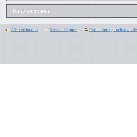
Kans op snijden
Alles inklappen
Alles uitklappen
Print samengesteld overzic