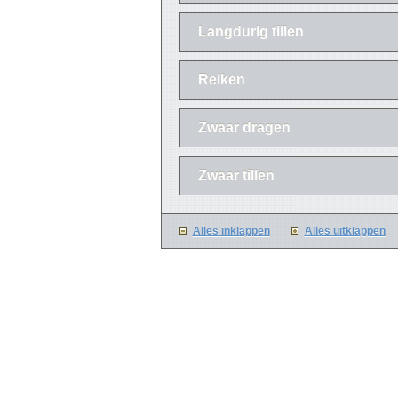
Langdurig tillen
Reiken
Zwaar dragen
Zwaar tillen
Alles inklappen
Alles uitklappen