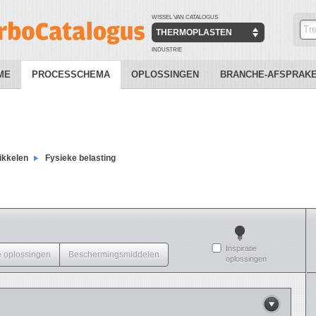
WISSEL VAN CATALOGUS
THERMOPLASTEN
INDUSTRIE
ME
PROCESSCHEMA
OPLOSSINGEN
BRANCHE-AFSPRAK
ikkelen
Fysieke belasting
Inspiratie
 oplossingen
Beschermingsmiddelen
oplossingen