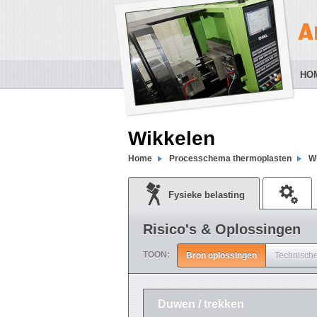
HO
Wikkelen
Home
Processchema thermoplasten
W
Fysieke belasting
Risico's & Oplossingen
TOON:
Bron oplossingen
Technische
Duwen / trekken