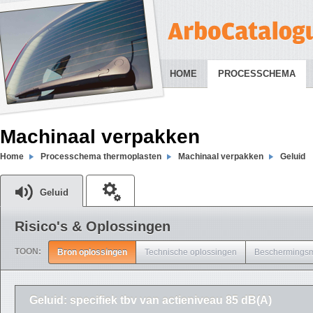
HOME
PROCESSCHEMA
Machinaal verpakken
Home
Processchema thermoplasten
Machinaal verpakken
Geluid
Geluid
Risico's & Oplossingen
TOON:
Bron oplossingen
Technische oplossingen
Beschermingsm
Geluid: specifiek tbv van actieniveau 85 dB(A)