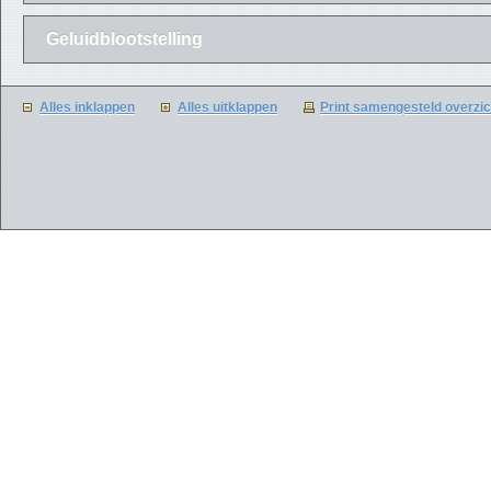
Geluidblootstelling
Alles inklappen
Alles uitklappen
Print samengesteld overzic