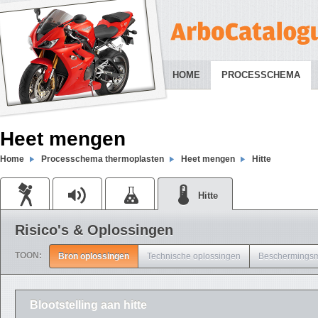
HOME
PROCESSCHEMA
Heet mengen
Home
Processchema thermoplasten
Heet mengen
Hitte
Hitte
Risico's & Oplossingen
TOON:
Bron oplossingen
Technische oplossingen
Beschermingsm
Blootstelling aan hitte