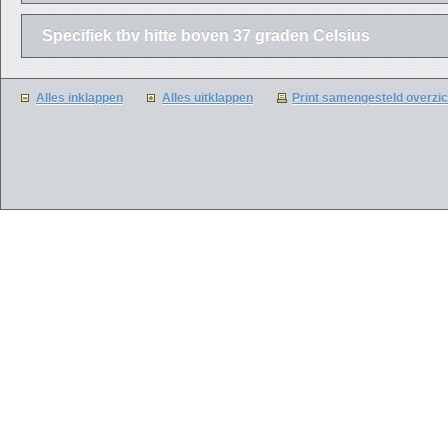
Specifiek tbv hitte boven 37 graden Celsius
Alles inklappen
Alles uitklappen
Print samengesteld overzic