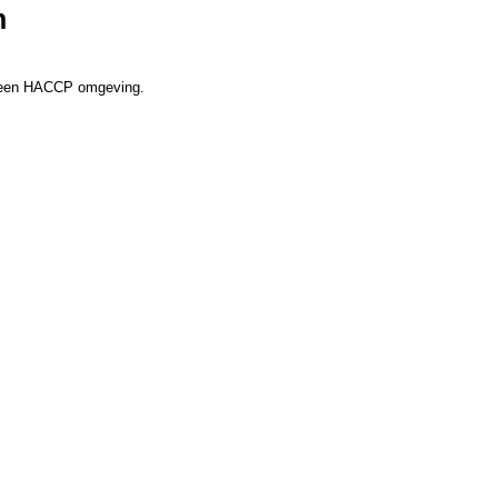
n
in een HACCP omgeving.